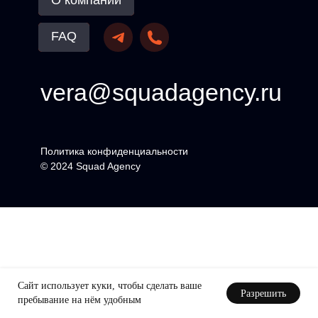
О компании
Charme De Vie
FAQ
Разработка и производство рекламных роликов
vera@squadagency.ru
Т
sferagans
pogonia
Политика конфиденциальности
© 2024 Squad Agency
Pogonia
Club 500
Закрытый бранч SFERANGS x «Орда»
Сайт использует куки, чтобы сделать ваше
Разрешить
пребывание на нём удобным